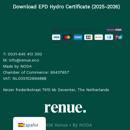
Download EPD Hydro Certificate (2025–2026)
T: 0031-645 413 300
M: info@renue.eco
Made by NODA
Chamber of Commerce: 95437657
VAT: NL005152994B88
Keizer frederikstraat 7415 kb Deventer, The Netherlands
Español
© 2026 Renue • By
NODA